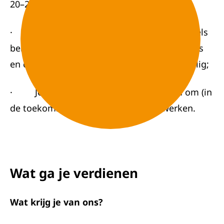
20–25 kg tillen;
· Je spreekt goed Nederlands en/of Engels
belangrijk, want veel collega’s spreken Engels
en onze systemen zijn grotendeels Engelstalig;
· Je bent flexibel inzetbaar en bereid om (in
de toekomst) in 2-ploegendienst te werken.
Wat ga je verdienen
Wat krijg je van ons?