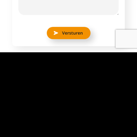
Versturen
Aantal uren
38 uur
Dienstverband
Fulltime
Locatie
Spijkenisse
Salaris indicatie
€ 2650