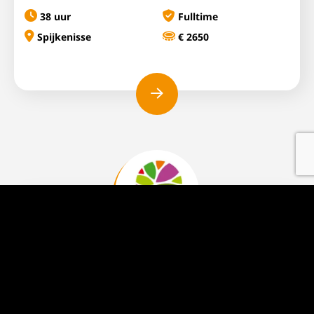
38 uur
Fulltime
Spijkenisse
€ 2650
Productie
Medewerker Steksteken
(Zittend)