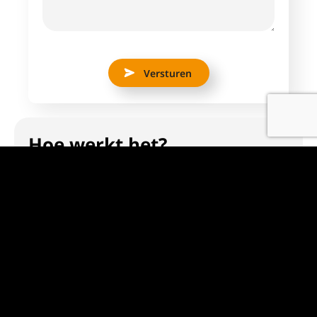
Versturen
Hoe werkt het?
Even de stappen voor jouw op een rij:
Stap 1: Intakegesprek op Kantoor
Maak de eerste stap naar je nieuwe carrière met een
persoonlijk intakegesprek bij ons op kantoor. Dit is de
kans om elkaar beter te leren kennen en je wensen en
vaardigheden te bespreken.
Stap 2: Aanmaak Werknemersprofiel
Op basis van ons intakegesprek creëren we een uniek