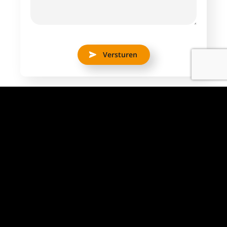
Versturen
Aantal uren
38 uur
Dienstverband
Fulltime
Locatie
Bleiswijk
Salaris indicatie
€ 2430