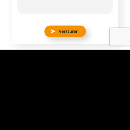
Versturen
Aantal uren
38 uur
Dienstverband
Fulltime
Locatie
Spijkenisse
Salaris indicatie
€ 2650