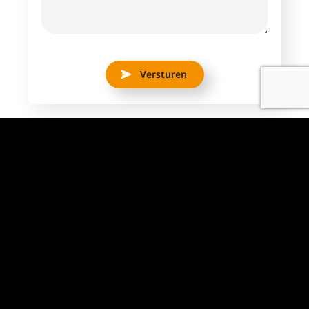
Versturen
Aantal uren
38 uur
Dienstverband
Fulltime
Locatie
Spijkenisse
Salaris indicatie
€ 2650