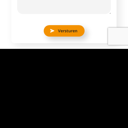
Versturen
Aantal uren
38 uur
Dienstverband
Fulltime
Locatie
Bleiswijk
Salaris indicatie
€ 2430