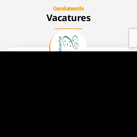
Gerelateerde
Vacatures
Productie
Medewerker Cactussen
38 uur
Fulltime
Bleiswijk
€ 2430