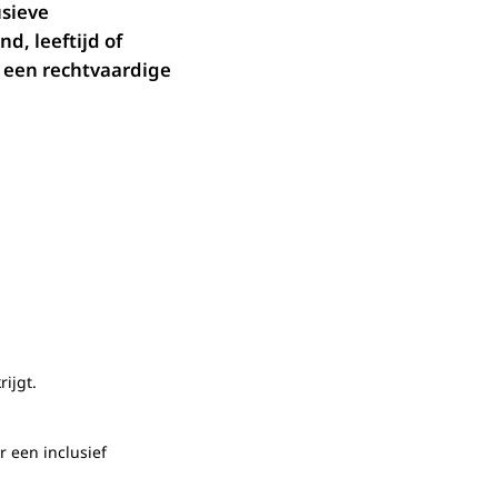
usieve
d, leeftijd of
n een rechtvaardige
ijgt.
 een inclusief