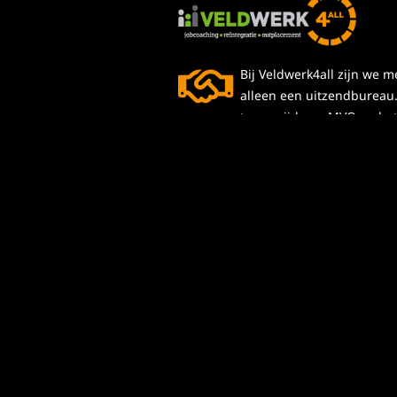
Bij Veldwerk4all zijn we 
alleen een uitzendbureau.
toegewijd aan MVO en he
creëren van een inclusiev
arbeidsmarkt voor iederee
Maak een afspraak
Bekijk ook eens: