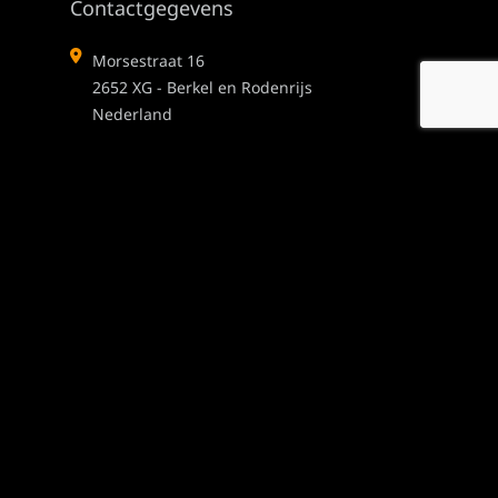
Contactgegevens
Morsestraat 16
2652 XG - Berkel en Rodenrijs
Nederland
06 - 420 770 06
info@veldwerk4all.nl
Alle contactgegevens