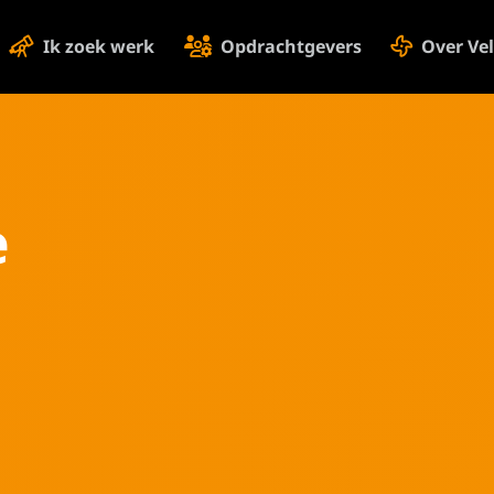
Ik zoek werk
Opdrachtgevers
Over Ve
e