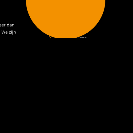
Veldwerk4All
Over ons
Onze missie en visie
meer dan
Documenten
 We zijn
Opdrachtgevers
t
Uitzendbureau
e
Contact
n.
© 2026 Veldwerk4All
Privacy statement