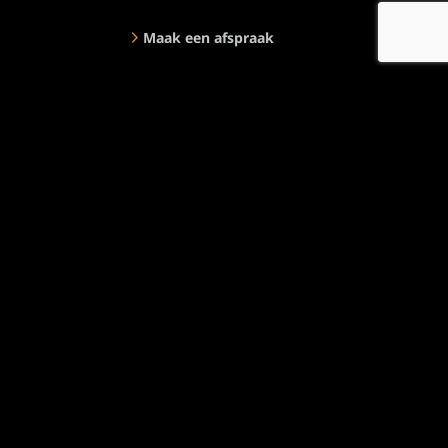
Maak een afspraak
Bekijk ook eens:
Veldwerk4All
Over ons
Onze missie en visie
Documenten
Opdrachtgevers
Uitzendbureau
Contact
Contactgegevens
Morsestraat 16
2652 XG - Berkel en Rodenrijs